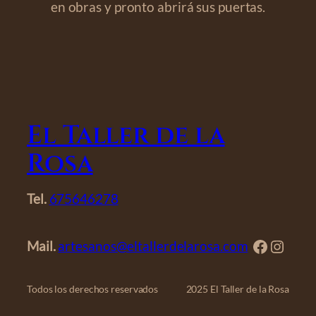
en obras y pronto abrirá sus puertas.
El Taller de la
Rosa
Tel.
675646278
Faceboo
Insta
Mail.
artesanos@eltallerdelarosa.com
Todos los derechos reservados
2025 El Taller de la Rosa